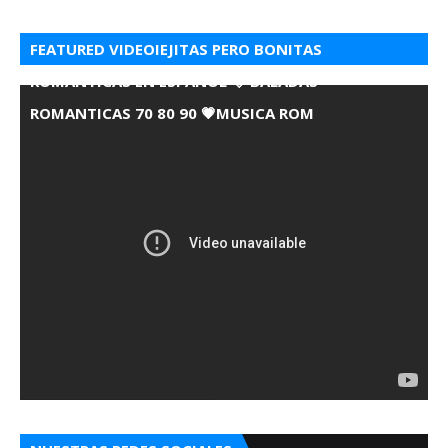
FEATURED VIDEOIEJITAS PERO BONITAS
ROMANTICAS EN ESPANOL 💘 BALADAS
ROMANTICAS 70 80 90 💗MUSICA ROM