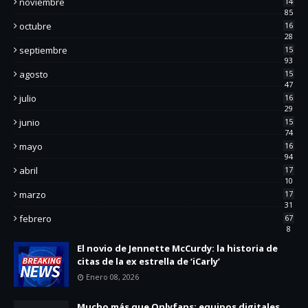
noviembre
14
85
octubre
16
28
septiembre
15
93
agosto
15
47
julio
16
29
junio
15
74
mayo
16
94
abril
17
10
marzo
17
31
febrero
67
8
El novio de Jennette McCurdy: la historia de
citas de la ex estrella de ‘iCarly’
Enero 08, 2026
Mucho más que Onlyfans: equipos digitales