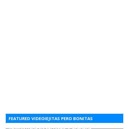
FEATURED VIDEOIEJITAS PERO BONITAS
ROMANTICAS EN ESPANOL 💘 BALADAS