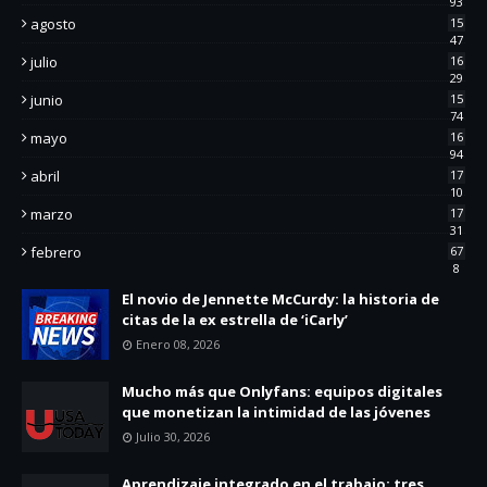
93
agosto
15
47
julio
16
29
junio
15
74
mayo
16
94
abril
17
10
marzo
17
31
febrero
67
8
El novio de Jennette McCurdy: la historia de
citas de la ex estrella de ‘iCarly’
Enero 08, 2026
Mucho más que Onlyfans: equipos digitales
que monetizan la intimidad de las jóvenes
Julio 30, 2026
Aprendizaje integrado en el trabajo: tres