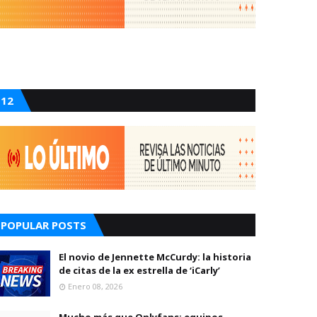
12
POPULAR POSTS
El novio de Jennette McCurdy: la historia
de citas de la ex estrella de ‘iCarly’
Enero 08, 2026
Mucho más que Onlyfans: equipos