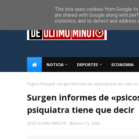
Inicio
Sobre Nosotros
Descargo de responsabilidad
P
This site uses cookies from Google to d
are shared with Google along with perf
statistics, and to detect and address 
NOTICIA
DEPORTES
ECONOMIA
Página Principal
Surgen informes de «psicosis por IA»: esto es 
Surgen informes de «psicosi
psiquiatra tiene que decir
DE ULTIMO MINUTO
Enero 15, 2026