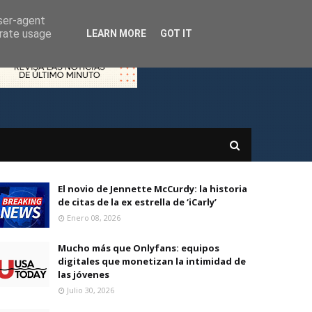
user-agent
erate usage
LEARN MORE
GOT IT
El novio de Jennette McCurdy: la historia
de citas de la ex estrella de ‘iCarly’
Enero 08, 2026
Mucho más que Onlyfans: equipos
digitales que monetizan la intimidad de
las jóvenes
Julio 30, 2026