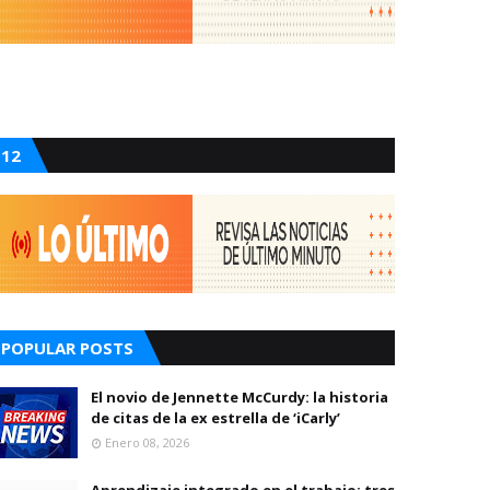
12
POPULAR POSTS
El novio de Jennette McCurdy: la historia
de citas de la ex estrella de ‘iCarly’
Enero 08, 2026
Aprendizaje integrado en el trabajo: tres