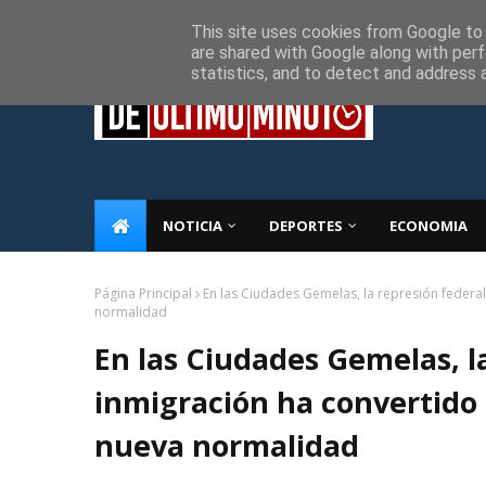
Inicio
Sobre Nosotros
Descargo de responsabilidad
P
This site uses cookies from Google to d
are shared with Google along with perf
statistics, and to detect and address 
NOTICIA
DEPORTES
ECONOMIA
Página Principal
En las Ciudades Gemelas, la represión federal 
normalidad
En las Ciudades Gemelas, la
inmigración ha convertido e
nueva normalidad