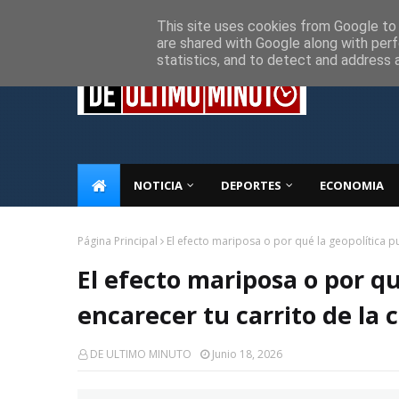
Inicio
Sobre Nosotros
Descargo de responsabilidad
P
This site uses cookies from Google to d
are shared with Google along with perf
statistics, and to detect and address 
NOTICIA
DEPORTES
ECONOMIA
Página Principal
El efecto mariposa o por qué la geopolítica p
El efecto mariposa o por q
encarecer tu carrito de la
DE ULTIMO MINUTO
Junio 18, 2026