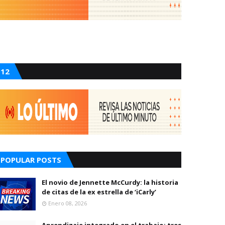
12
POPULAR POSTS
El novio de Jennette McCurdy: la historia
de citas de la ex estrella de ‘iCarly’
Enero 08, 2026
Aprendizaje integrado en el trabajo: tres