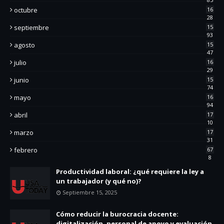
octubre
16
28
septiembre
15
93
agosto
15
47
julio
16
29
junio
15
74
mayo
16
94
abril
17
10
marzo
17
31
febrero
67
8
Productividad laboral: ¿qué requiere la ley a
un trabajador (y qué no)?
Septiembre 15, 2025
Cómo reducir la burocracia docente:
digitalización, personal de apoyo y evaluación