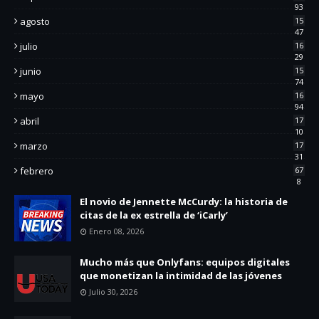
93
agosto
15
47
julio
16
29
junio
15
74
mayo
16
94
abril
17
10
marzo
17
31
febrero
67
8
El novio de Jennette McCurdy: la historia de
citas de la ex estrella de ‘iCarly’
Enero 08, 2026
Mucho más que Onlyfans: equipos digitales
que monetizan la intimidad de las jóvenes
Julio 30, 2026