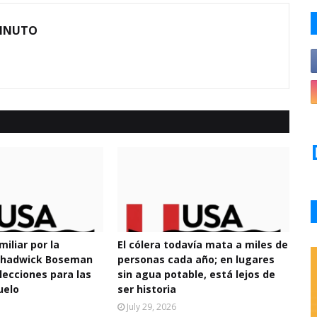
MINUTO
miliar por la
El cólera todavía mata a miles de
 Chadwick Boseman
personas cada año; en lugares
lecciones para las
sin agua potable, está lejos de
uelo
ser historia
July 29, 2026