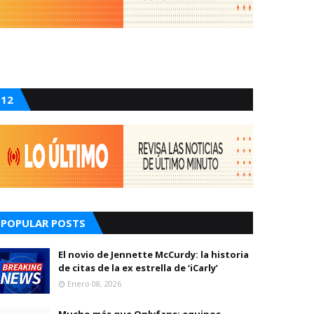
12
POPULAR POSTS
El novio de Jennette McCurdy: la historia
de citas de la ex estrella de ‘iCarly’
Enero 08, 2026
Mucho más que Onlyfans: equipos