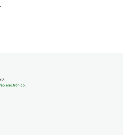
.
26.
reo electrónico
.