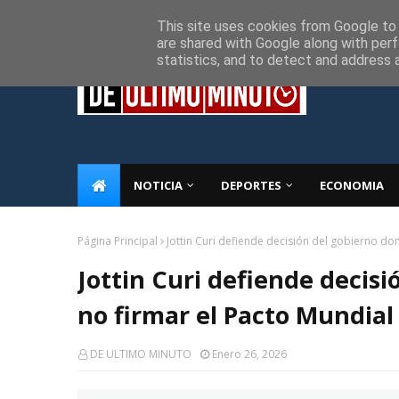
Inicio
Sobre Nosotros
Descargo de responsabilidad
P
This site uses cookies from Google to d
are shared with Google along with perf
statistics, and to detect and address 
NOTICIA
DEPORTES
ECONOMIA
Página Principal
Jottin Curi defiende decisión del gobierno do
Jottin Curi defiende decis
no firmar el Pacto Mundial
DE ULTIMO MINUTO
Enero 26, 2026