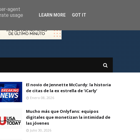
user-agent
erate usage
LEARN MORE
GOT IT
El novio de Jennette McCurdy: la historia
de citas de la ex estrella de ‘iCarly’
Enero 08, 2026
Mucho más que Onlyfans: equipos
digitales que monetizan la intimidad de
las jóvenes
Julio 30, 2026