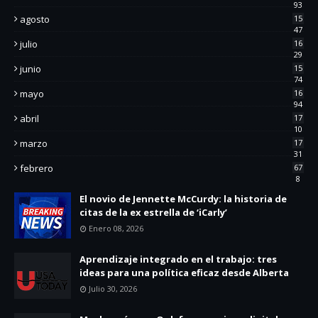
93
agosto
15
47
julio
16
29
junio
15
74
mayo
16
94
abril
17
10
marzo
17
31
febrero
67
8
El novio de Jennette McCurdy: la historia de
citas de la ex estrella de ‘iCarly’
Enero 08, 2026
Aprendizaje integrado en el trabajo: tres
ideas para una política eficaz desde Alberta
Julio 30, 2026