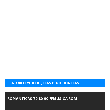
FEATURED VIDEOIEJITAS PERO BONITAS
ROMANTICAS EN ESPANOL 💘 BALADAS
ROMANTICAS 70 80 90 💗MUSICA ROM