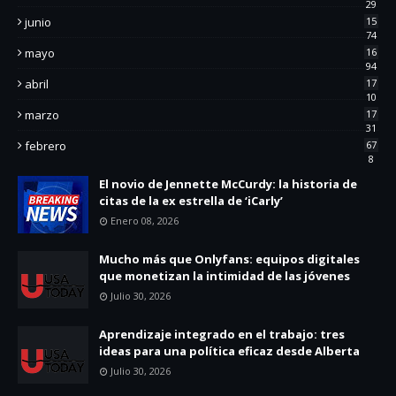
29
junio
15
74
mayo
16
94
abril
17
10
marzo
17
31
febrero
67
8
El novio de Jennette McCurdy: la historia de
citas de la ex estrella de ‘iCarly’
Enero 08, 2026
Mucho más que Onlyfans: equipos digitales
que monetizan la intimidad de las jóvenes
Julio 30, 2026
Aprendizaje integrado en el trabajo: tres
ideas para una política eficaz desde Alberta
Julio 30, 2026