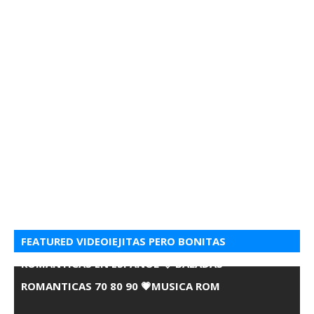
FEATURED VIDEOIEJITAS PERO BONITAS
ROMANTICAS EN ESPANOL 💘 BALADAS
ROMANTICAS 70 80 90 💗MUSICA ROM