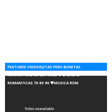
FEATURED VIDEOIEJITAS PERO BONITAS
ROMANTICAS EN ESPANOL 💘 BALADAS
ROMANTICAS 70 80 90 💗MUSICA ROM