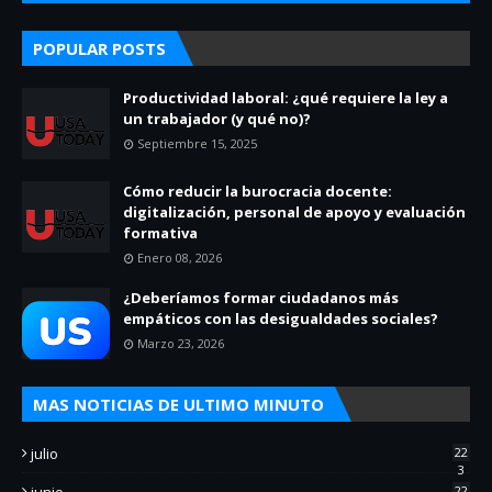
POPULAR POSTS
Productividad laboral: ¿qué requiere la ley a
un trabajador (y qué no)?
Septiembre 15, 2025
Cómo reducir la burocracia docente:
digitalización, personal de apoyo y evaluación
formativa
Enero 08, 2026
¿Deberíamos formar ciudadanos más
empáticos con las desigualdades sociales?
Marzo 23, 2026
MAS NOTICIAS DE ULTIMO MINUTO
julio
22
3
junio
22