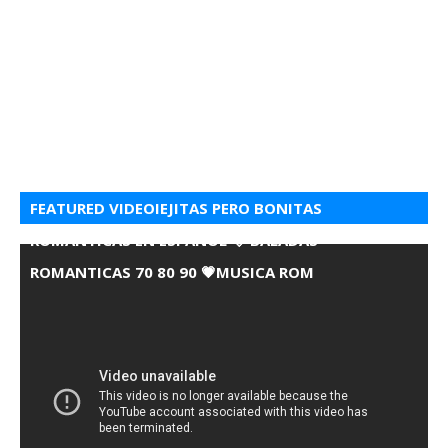
FEATURED VIDEOIEJITAS PERO BONITAS
ROMANTICAS EN ESPANOL 💘 BALADAS
ROMANTICAS 70 80 90 💗MUSICA ROM