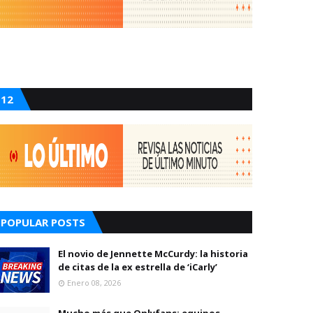
12
POPULAR POSTS
El novio de Jennette McCurdy: la historia
de citas de la ex estrella de ‘iCarly’
Enero 08, 2026
Mucho más que Onlyfans: equipos