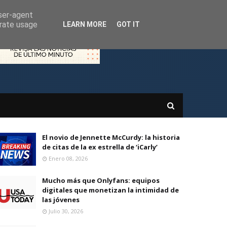
user-agent
erate usage
LEARN MORE
GOT IT
El novio de Jennette McCurdy: la historia
de citas de la ex estrella de ‘iCarly’
Enero 08, 2026
Mucho más que Onlyfans: equipos
digitales que monetizan la intimidad de
las jóvenes
Julio 30, 2026