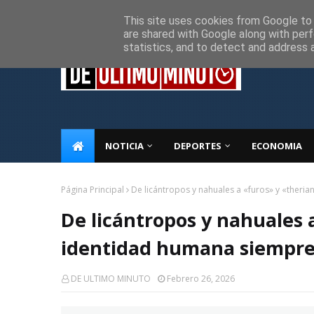
Inicio
Sobre Nosotros
Descargo de responsabilidad
P
This site uses cookies from Google to d
are shared with Google along with perf
statistics, and to detect and address 
NOTICIA
DEPORTES
ECONOMIA
Página Principal
De licántropos y nahuales a «furos» y «theri
De licántropos y nahuales a
identidad humana siempre
DE ULTIMO MINUTO
Febrero 26, 2026