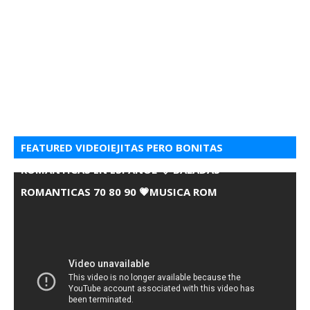
FEATURED VIDEOIEJITAS PERO BONITAS
ROMANTICAS EN ESPANOL 💘 BALADAS
ROMANTICAS 70 80 90 💗MUSICA ROM