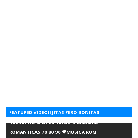
FEATURED VIDEOIEJITAS PERO BONITAS
ROMANTICAS EN ESPANOL 💘 BALADAS
ROMANTICAS 70 80 90 💗MUSICA ROM