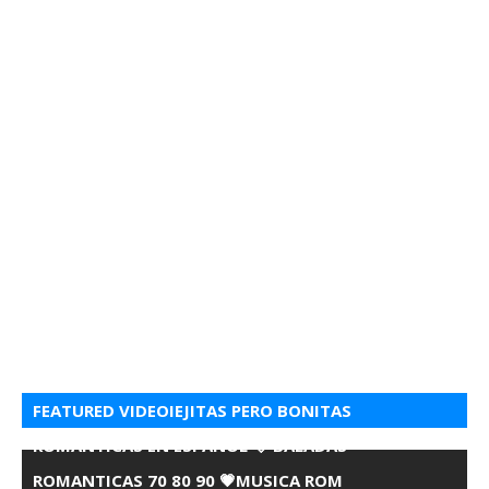
FEATURED VIDEOIEJITAS PERO BONITAS
ROMANTICAS EN ESPANOL 💘 BALADAS
ROMANTICAS 70 80 90 💗MUSICA ROM