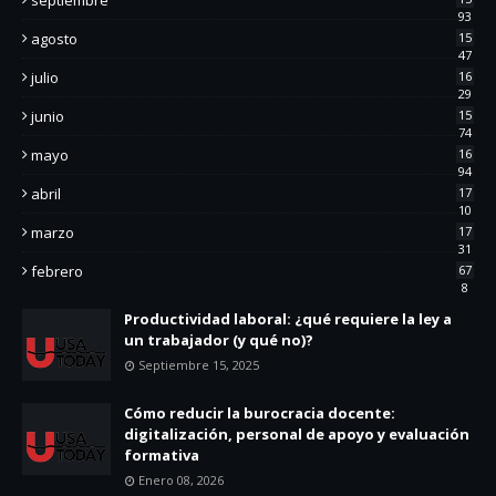
93
agosto
15
47
julio
16
29
junio
15
74
mayo
16
94
abril
17
10
marzo
17
31
febrero
67
8
Productividad laboral: ¿qué requiere la ley a
un trabajador (y qué no)?
Septiembre 15, 2025
Cómo reducir la burocracia docente:
digitalización, personal de apoyo y evaluación
formativa
Enero 08, 2026