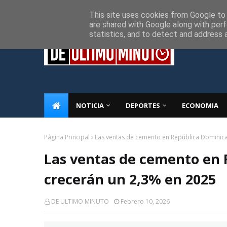
Inicio
Sobre Nosotros
Descargo de responsabilidad
P
This site uses cookies from Google to d
are shared with Google along with perf
statistics, and to detect and address 
NOTICIA
DEPORTES
ECONOMIA
Página Principal
Las ventas de cemento en República Dominic
Las ventas de cemento en
crecerán un 2,3% en 2025
DE ULTIMO MINUTO
Febrero 10, 2026