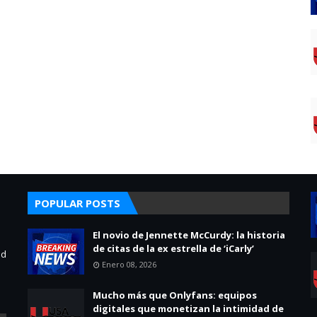
POPULAR POSTS
El novio de Jennette McCurdy: la historia
de citas de la ex estrella de ‘iCarly’
ad
Enero 08, 2026
Mucho más que Onlyfans: equipos
digitales que monetizan la intimidad de