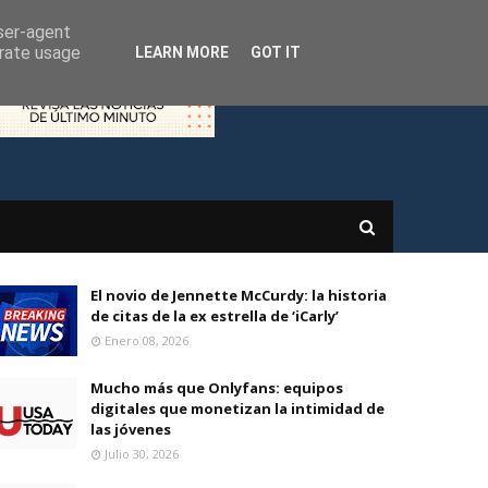
user-agent
erate usage
LEARN MORE
GOT IT
El novio de Jennette McCurdy: la historia
de citas de la ex estrella de ‘iCarly’
Enero 08, 2026
Mucho más que Onlyfans: equipos
digitales que monetizan la intimidad de
las jóvenes
Julio 30, 2026