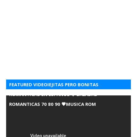
FEATURED VIDEOIEJITAS PERO BONITAS
ROMANTICAS EN ESPANOL 💘 BALADAS
ROMANTICAS 70 80 90 💗MUSICA ROM