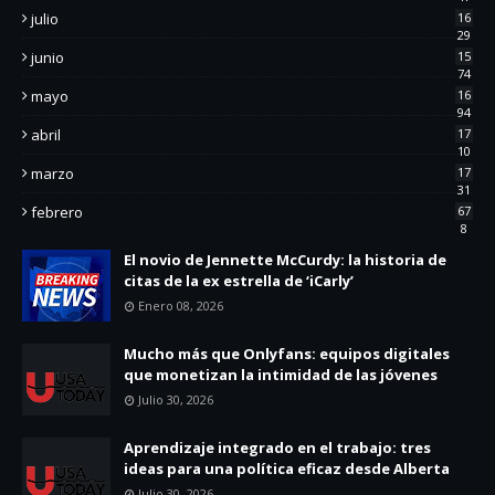
julio
16
29
junio
15
74
mayo
16
94
abril
17
10
marzo
17
31
febrero
67
8
El novio de Jennette McCurdy: la historia de
citas de la ex estrella de ‘iCarly’
Enero 08, 2026
Mucho más que Onlyfans: equipos digitales
que monetizan la intimidad de las jóvenes
Julio 30, 2026
Aprendizaje integrado en el trabajo: tres
ideas para una política eficaz desde Alberta
Julio 30, 2026