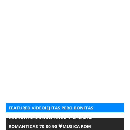
FEATURED VIDEOIEJITAS PERO BONITAS
ROMANTICAS EN ESPANOL 💘 BALADAS
ROMANTICAS 70 80 90 💗MUSICA ROM