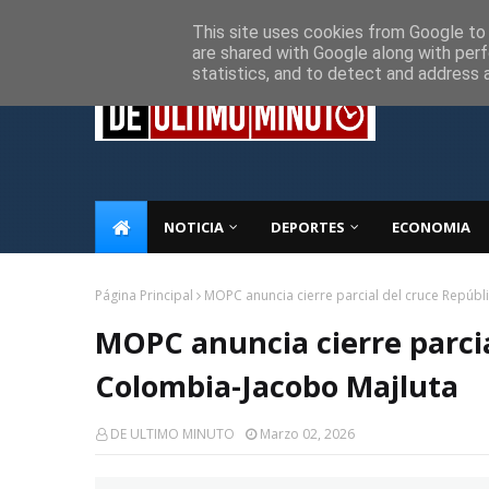
Inicio
Sobre Nosotros
Descargo de responsabilidad
P
This site uses cookies from Google to d
are shared with Google along with perf
statistics, and to detect and address 
NOTICIA
DEPORTES
ECONOMIA
Página Principal
MOPC anuncia cierre parcial del cruce Repúb
MOPC anuncia cierre parcia
Colombia-Jacobo Majluta
DE ULTIMO MINUTO
Marzo 02, 2026