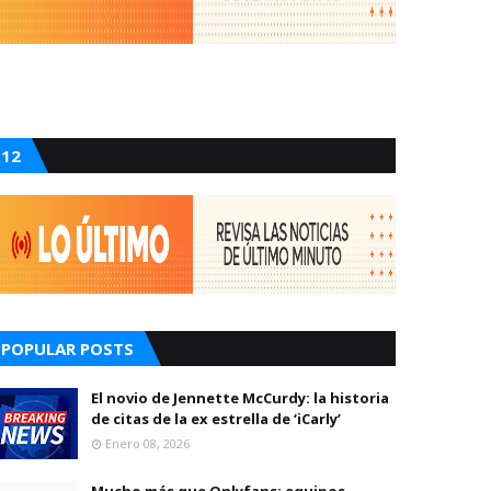
12
POPULAR POSTS
El novio de Jennette McCurdy: la historia
de citas de la ex estrella de ‘iCarly’
Enero 08, 2026
Mucho más que Onlyfans: equipos