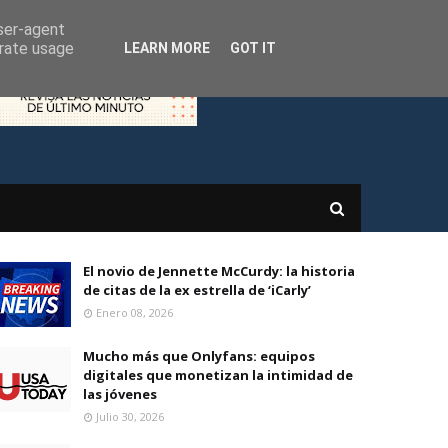
user-agent
erate usage
LEARN MORE
GOT IT
El novio de Jennette McCurdy: la historia
de citas de la ex estrella de ‘iCarly’
Enero 08, 2026
Mucho más que Onlyfans: equipos
digitales que monetizan la intimidad de
las jóvenes
Julio 30, 2026