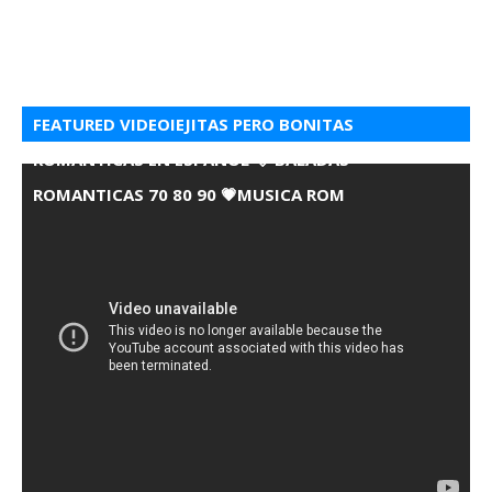
FEATURED VIDEOIEJITAS PERO BONITAS
ROMANTICAS EN ESPANOL 💘 BALADAS
ROMANTICAS 70 80 90 💗MUSICA ROM