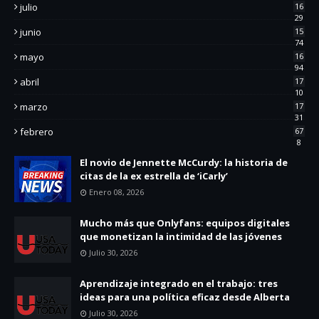
julio
16
29
junio
15
74
mayo
16
94
abril
17
10
marzo
17
31
febrero
67
8
El novio de Jennette McCurdy: la historia de
citas de la ex estrella de ‘iCarly’
Enero 08, 2026
Mucho más que Onlyfans: equipos digitales
que monetizan la intimidad de las jóvenes
Julio 30, 2026
Aprendizaje integrado en el trabajo: tres
ideas para una política eficaz desde Alberta
Julio 30, 2026