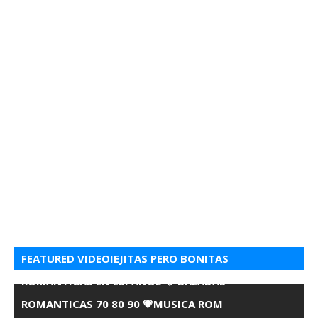
FEATURED VIDEOIEJITAS PERO BONITAS
ROMANTICAS EN ESPANOL 💘 BALADAS
ROMANTICAS 70 80 90 💗MUSICA ROM