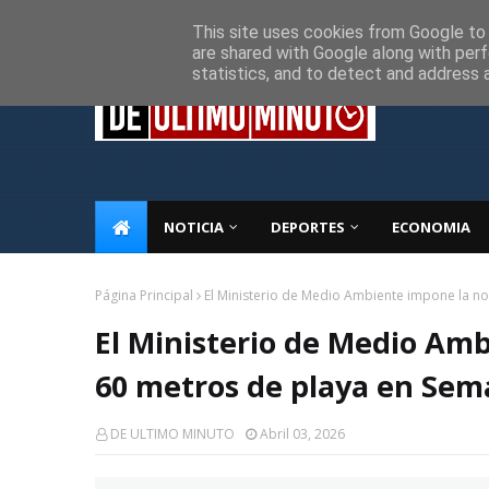
Inicio
Sobre Nosotros
Descargo de responsabilidad
P
This site uses cookies from Google to d
are shared with Google along with perf
statistics, and to detect and address 
NOTICIA
DEPORTES
ECONOMIA
Página Principal
El Ministerio de Medio Ambiente impone la n
El Ministerio de Medio Am
60 metros de playa en Sem
DE ULTIMO MINUTO
Abril 03, 2026