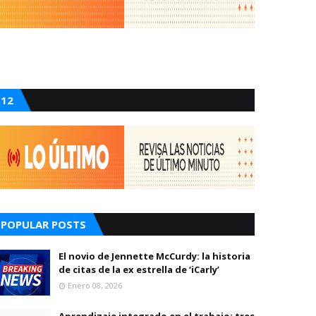
12
POPULAR POSTS
El novio de Jennette McCurdy: la historia
de citas de la ex estrella de ‘iCarly’
Enero 08, 2026
Aprendizaje integrado en el trabajo: tres