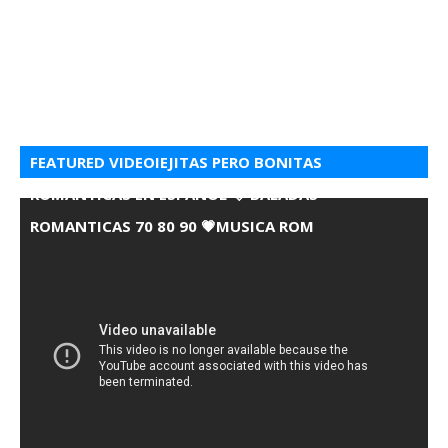
FEATURED VIDEOIEJITAS PERO BONITAS
ROMANTICAS EN ESPANOL 💘 BALADAS
ROMANTICAS 70 80 90 💗MUSICA ROM