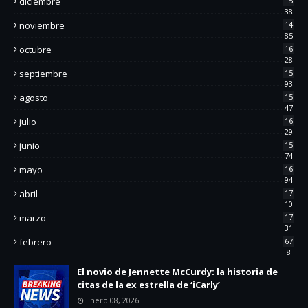
diciembre
15
38
noviembre
14
85
octubre
16
28
septiembre
15
93
agosto
15
47
julio
16
29
junio
15
74
mayo
16
94
abril
17
10
marzo
17
31
febrero
67
8
El novio de Jennette McCurdy: la historia de
citas de la ex estrella de ‘iCarly’
Enero 08, 2026