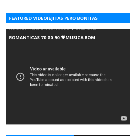
FEATURED VIDEOIEJITAS PERO BONITAS
ROMANTICAS EN ESPANOL 💘 BALADAS
ROMANTICAS 70 80 90 💗MUSICA ROM