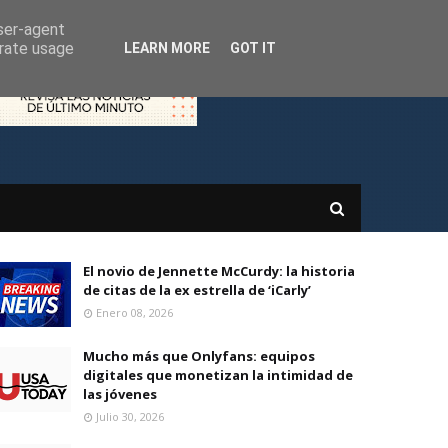
user-agent
erate usage
LEARN MORE
GOT IT
El novio de Jennette McCurdy: la historia
de citas de la ex estrella de ‘iCarly’
Enero 08, 2026
Mucho más que Onlyfans: equipos
digitales que monetizan la intimidad de
las jóvenes
Julio 30, 2026