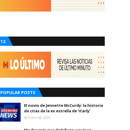
12
POPULAR POSTS
El novio de Jennette McCurdy: la historia
de citas de la ex estrella de ‘iCarly’
Enero 08, 2026
Mucho más que Onlyfans: equipos