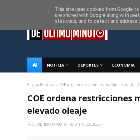
Inicio
Sobre Nosotros
Descargo de responsabilidad
P
This site uses cookies from Google to d
are shared with Google along with perf
statistics, and to detect and address 
NOTICIA
DEPORTES
ECONOMIA
Página Principal
COE ordena restricciones marítimas por fuert
COE ordena restricciones m
elevado oleaje
DE ULTIMO MINUTO
Enero 23, 2026