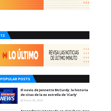
12
POPULAR POSTS
El novio de Jennette McCurdy: la historia
de citas de la ex estrella de ‘iCarly’
Enero 08, 2026
Aprendizaje integrado en el trabajo: tres