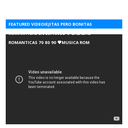
FEATURED VIDEOIEJITAS PERO BONITAS
ROMANTICAS EN ESPANOL 💘 BALADAS
ROMANTICAS 70 80 90 💗MUSICA ROM