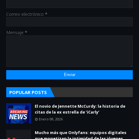
Correo electrónico
*
Mensaje
*
POPULAR POSTS
El novio de Jennette McCurdy: la historia de
citas de la ex estrella de ‘iCarly’
Enero 08, 2026
Mucho más que Onlyfans: equipos digitales
que monetizan la intimidad de las jóvenes