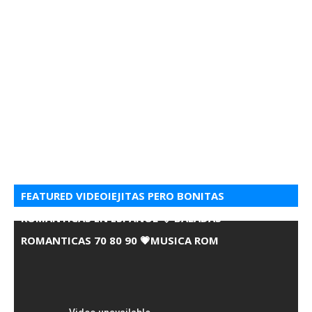
FEATURED VIDEOIEJITAS PERO BONITAS
ROMANTICAS EN ESPANOL 💘 BALADAS
ROMANTICAS 70 80 90 💗MUSICA ROM