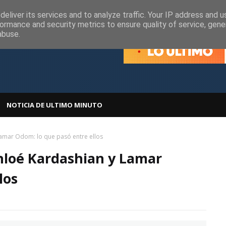
olítica de Cookies
Política de Privacidad
eliver its services and to analyze traffic. Your IP address and 
ormance and security metrics to ensure quality of service, gen
abuse.
NOTICIA DE ULTIMO MINUTO
Lamar Odom: lo que pasó entre ellos
Khloé Kardashian y Lamar
los