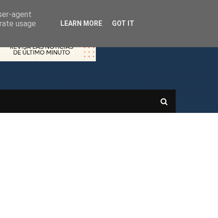
user-agent
erate usage
LEARN MORE
GOT IT