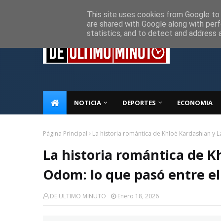
Inicio
Sobre Nosotros
Descargo de responsabilidad
P
This site uses cookies from Google to d
are shared with Google along with perf
statistics, and to detect and address 
NOTICIA
DEPORTES
ECONOMIA
Página Principal
La historia romántica de Khloé Kardashian y 
La historia romántica de 
Odom: lo que pasó entre el
DE ULTIMO MINUTO
Enero 18, 2026