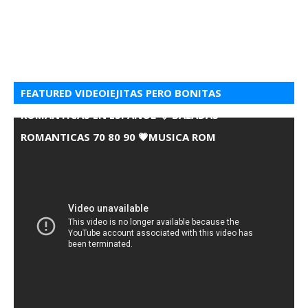
FEATURED VIDEOIEJITAS PERO BONITAS
ROMANTICAS EN ESPANOL 💘 BALADAS
ROMANTICAS 70 80 90 💗MUSICA ROM