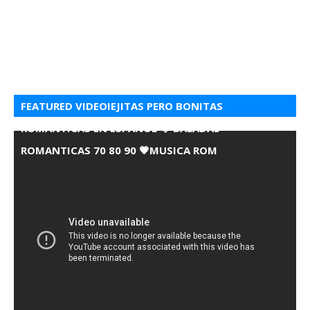
FEATURED VIDEOIEJITAS PERO BONITAS
ROMANTICAS EN ESPANOL 💘 BALADAS
ROMANTICAS 70 80 90 💗MUSICA ROM