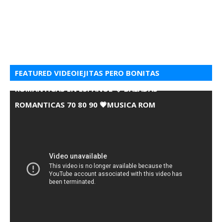
FEATURED VIDEOIEJITAS PERO BONITAS
ROMANTICAS EN ESPANOL 💘 BALADAS
ROMANTICAS 70 80 90 💗MUSICA ROM