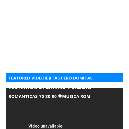
FEATURED VIDEOIEJITAS PERO BONITAS
ROMANTICAS EN ESPANOL 💘 BALADAS
ROMANTICAS 70 80 90 💗MUSICA ROM