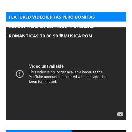
FEATURED VIDEOIEJITAS PERO BONITAS
ROMANTICAS EN ESPANOL 💘 BALADAS
ROMANTICAS 70 80 90 💗MUSICA ROM