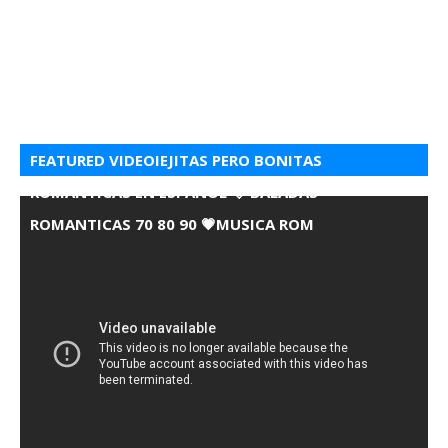
FEATURED VIDEOIEJITAS PERO BONITAS
ROMANTICAS EN ESPANOL 💘 BALADAS
ROMANTICAS 70 80 90 💗MUSICA ROM