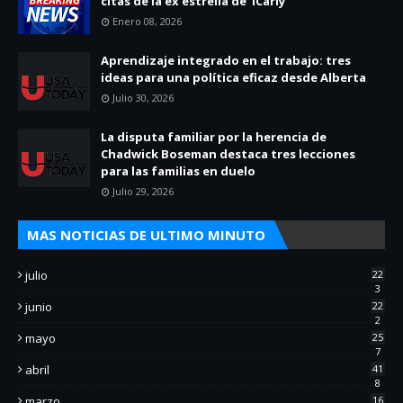
citas de la ex estrella de ‘iCarly’
Enero 08, 2026
Aprendizaje integrado en el trabajo: tres
ideas para una política eficaz desde Alberta
Julio 30, 2026
La disputa familiar por la herencia de
Chadwick Boseman destaca tres lecciones
para las familias en duelo
Julio 29, 2026
MAS NOTICIAS DE ULTIMO MINUTO
julio
22
3
junio
22
2
mayo
25
7
abril
41
8
marzo
16