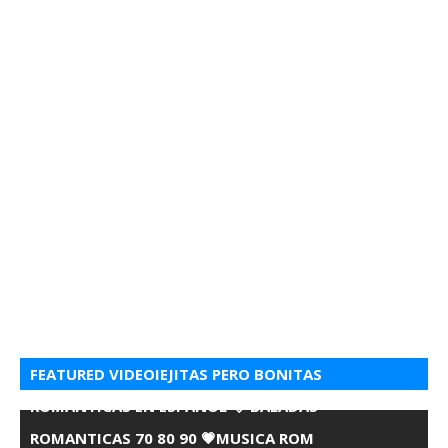
FEATURED VIDEOIEJITAS PERO BONITAS
ROMANTICAS EN ESPANOL 💘 BALADAS
ROMANTICAS 70 80 90 💗MUSICA ROM