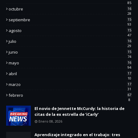
85
octubre
16
28
septiembre
15
93
agosto
15
47
julio
16
29
junio
15
74
mayo
16
94
abril
17
10
marzo
17
31
febrero
67
8
El novio de Jennette McCurdy: la historia de
citas de la ex estrella de ‘iCarly’
Enero 08, 2026
Aprendizaje integrado en el trabajo: tres