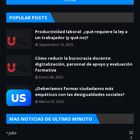
POPULAR POSTS
Productividad laboral: ¿qué requiere la ley a
un trabajador (y qué no)?
Septiembre 15, 2025
Cómo reducir la burocracia docente:
digitalización, personal de apoyo y evaluación
formativa
Enero 08, 2026
¿Deberíamos formar ciudadanos más
empáticos con las desigualdades sociales?
Marzo 23, 2026
MAS NOTICIAS DE ULTIMO MINUTO
julio
22
3