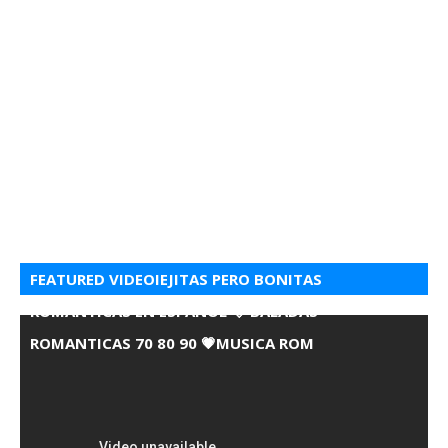
FEATURED VIDEOIEJITAS PERO BONITAS
ROMANTICAS EN ESPANOL 💘 BALADAS
ROMANTICAS 70 80 90 💗MUSICA ROM