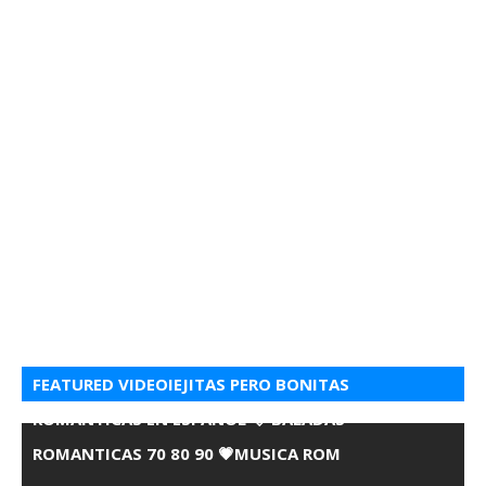
FEATURED VIDEOIEJITAS PERO BONITAS
ROMANTICAS EN ESPANOL 💘 BALADAS
ROMANTICAS 70 80 90 💗MUSICA ROM