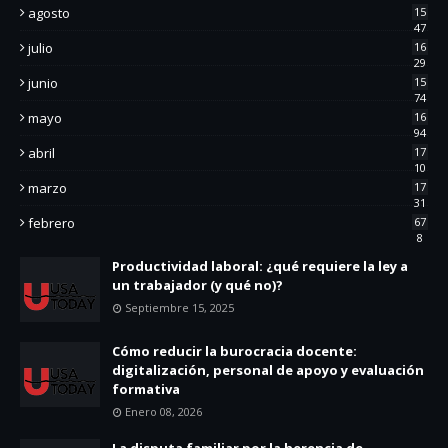
agosto
15
47
julio
16
29
junio
15
74
mayo
16
94
abril
17
10
marzo
17
31
febrero
67
8
Productividad laboral: ¿qué requiere la ley a
un trabajador (y qué no)?
Septiembre 15, 2025
Cómo reducir la burocracia docente:
digitalización, personal de apoyo y evaluación
formativa
Enero 08, 2026
La disputa familiar por la herencia de