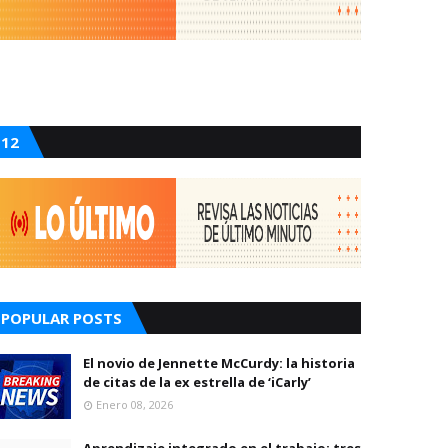
12
POPULAR POSTS
El novio de Jennette McCurdy: la historia
de citas de la ex estrella de ‘iCarly’
Enero 08, 2026
Aprendizaje integrado en el trabajo: tres