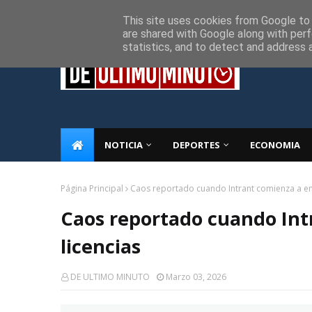
Inicio
Sobre Nosotros
Descargo de responsabilidad
P
This site uses cookies from Google to d
are shared with Google along with perf
statistics, and to detect and address 
NOTICIA
DEPORTES
ECONOMIA
Página Principal
Caos reportado cuando Intrant comienza a emi
Caos reportado cuando Int
licencias
DE ULTIMO MINUTO
Marzo 03, 2026