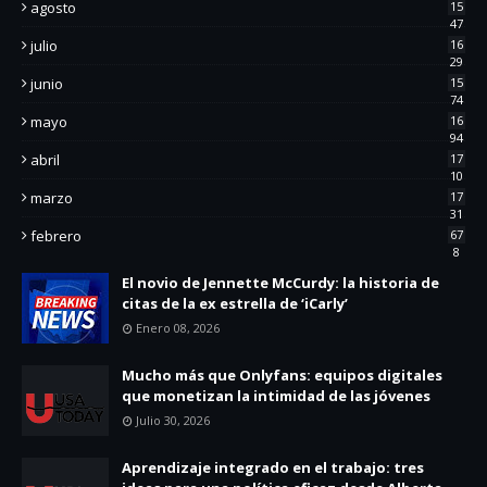
agosto
15
47
julio
16
29
junio
15
74
mayo
16
94
abril
17
10
marzo
17
31
febrero
67
8
El novio de Jennette McCurdy: la historia de
citas de la ex estrella de ‘iCarly’
Enero 08, 2026
Mucho más que Onlyfans: equipos digitales
que monetizan la intimidad de las jóvenes
Julio 30, 2026
Aprendizaje integrado en el trabajo: tres