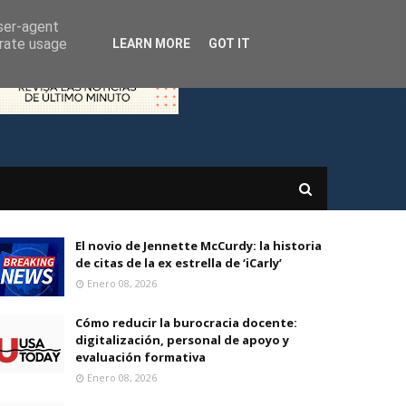
user-agent
erate usage
LEARN MORE
GOT IT
El novio de Jennette McCurdy: la historia
de citas de la ex estrella de ‘iCarly’
Enero 08, 2026
Cómo reducir la burocracia docente:
digitalización, personal de apoyo y
evaluación formativa
Enero 08, 2026