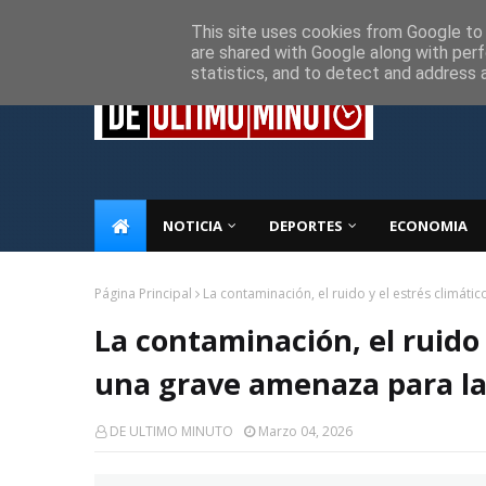
Inicio
Sobre Nosotros
Descargo de responsabilidad
P
This site uses cookies from Google to d
are shared with Google along with perf
statistics, and to detect and address 
NOTICIA
DEPORTES
ECONOMIA
Página Principal
La contaminación, el ruido y el estrés climát
La contaminación, el ruido
una grave amenaza para la
DE ULTIMO MINUTO
Marzo 04, 2026