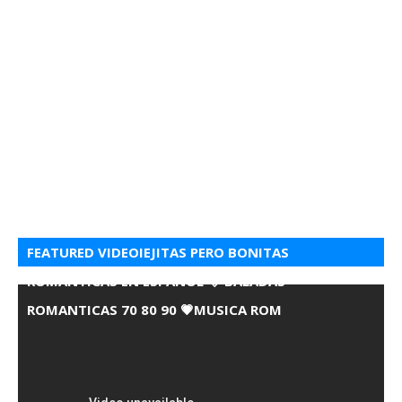
FEATURED VIDEOIEJITAS PERO BONITAS
ROMANTICAS EN ESPANOL 💘 BALADAS
ROMANTICAS 70 80 90 💗MUSICA ROM