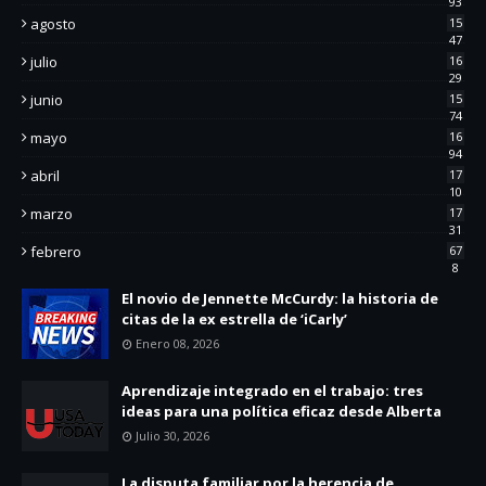
93
agosto
15
47
julio
16
29
junio
15
74
mayo
16
94
abril
17
10
marzo
17
31
febrero
67
8
El novio de Jennette McCurdy: la historia de
citas de la ex estrella de ‘iCarly’
Enero 08, 2026
Aprendizaje integrado en el trabajo: tres
ideas para una política eficaz desde Alberta
Julio 30, 2026
La disputa familiar por la herencia de