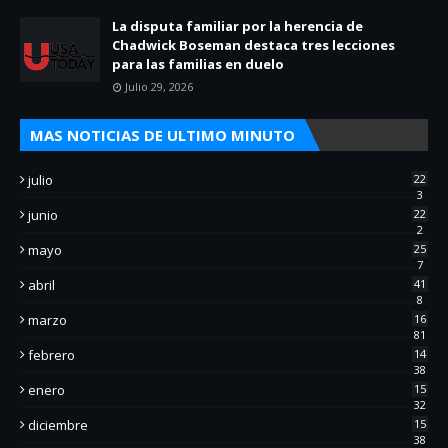
La disputa familiar por la herencia de
Chadwick Boseman destaca tres lecciones
para las familias en duelo
Julio 29, 2026
MAS NOTICIAS DE ULTIMO MINUTO
julio
22
3
junio
22
2
mayo
25
7
abril
41
8
marzo
16
81
febrero
14
38
enero
15
32
diciembre
15
38