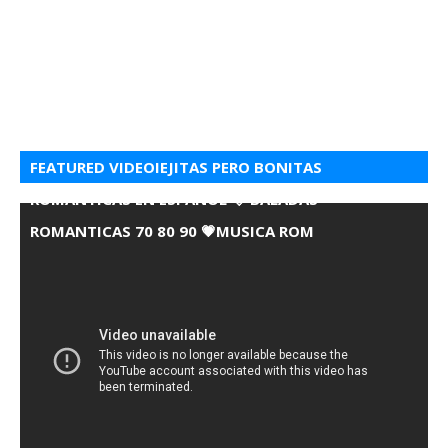
FEATURED VIDEOIEJITAS PERO BONITAS
ROMANTICAS EN ESPANOL 💘 BALADAS
ROMANTICAS 70 80 90 💗MUSICA ROM