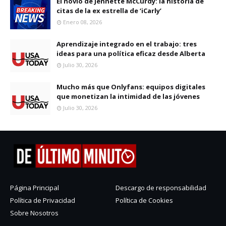
El novio de Jennette McCurdy: la historia de
citas de la ex estrella de ‘iCarly’
Enero 08, 2026
Aprendizaje integrado en el trabajo: tres
ideas para una política eficaz desde Alberta
Julio 30, 2026
Mucho más que Onlyfans: equipos digitales
que monetizan la intimidad de las jóvenes
Julio 30, 2026
Página Principal
Descargo de responsabilidad
Política de Privacidad
Política de Cookies
Sobre Nosotros