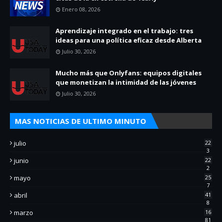
Enero 08, 2026
Aprendizaje integrado en el trabajo: tres
ideas para una política eficaz desde Alberta
Julio 30, 2026
Mucho más que Onlyfans: equipos digitales
que monetizan la intimidad de las jóvenes
Julio 30, 2026
MAS NOTICIAS DE ULTIMO MINUTO
julio
22
3
junio
22
2
mayo
25
7
abril
41
8
marzo
16
81