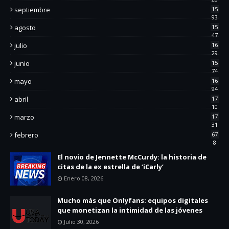
septiembre
15
93
agosto
15
47
julio
16
29
junio
15
74
mayo
16
94
abril
17
10
marzo
17
31
febrero
67
8
El novio de Jennette McCurdy: la historia de
citas de la ex estrella de ‘iCarly’
Enero 08, 2026
Mucho más que Onlyfans: equipos digitales
que monetizan la intimidad de las jóvenes
Julio 30, 2026