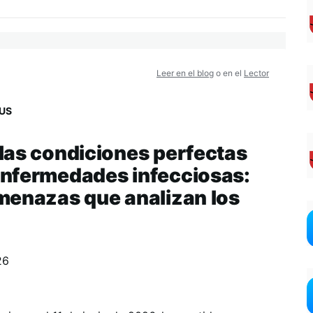
Leer en el blog
o en el
Lector
US
las condiciones perfectas
enfermedades infecciosas:
menazas que analizan los
26