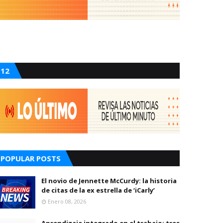
12
POPULAR POSTS
El novio de Jennette McCurdy: la historia
de citas de la ex estrella de ‘iCarly’
Enero 08, 2026
Aprendizaje integrado en el trabajo: tres