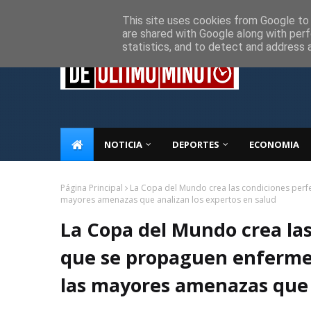
Inicio
Sobre Nosotros
Descargo de responsabilidad
P
This site uses cookies from Google to d
are shared with Google along with perf
statistics, and to detect and address 
NOTICIA
DEPORTES
ECONOMIA
Página Principal
La Copa del Mundo crea las condiciones perf
mayores amenazas que analizan los expertos en salud
La Copa del Mundo crea las
que se propaguen enfermed
las mayores amenazas que 